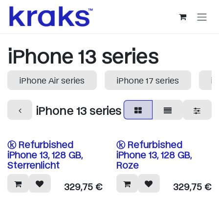
Overslaan naar inhoud
iPhone 13 series
iPhone Air series
iPhone 17 series
iP
iPhone 13 series
ⓚ Refurbished
ⓚ Refurbished
iPhone 13, 128 GB,
iPhone 13, 128 GB,
Sterrenlicht
Roze
329,75
€
329,75
€