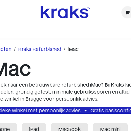
ⓚ Refurbished
Accessoires
Watch
Audio & TV
Ca
ucten
Kraks Refurbished
iMac
Mac
ek naar een betrouwbare refurbished iMac? Bij Kraks kies
delen, grondig getest, minimale gebruikssporen en altijd 2
ze winkel in Brugge voor persoonlijk advies.
kel met persoonlijk advies
Gratis basisconfiguratie i
hone
iPad
MacBook
Mac mini