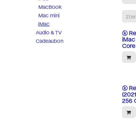
MacBook
Mac mini
iMac
Audio & TV
ⓚ Re
iMac 
Cadeaubon
Core 
ⓚ Re
(2021
256 G