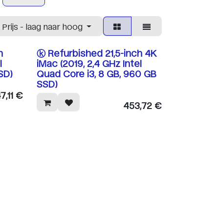
Prijs - laag naar hoog
:
h
ⓚ Refurbished 21,5-inch 4K
l
iMac (2019, 2,4 GHz Intel
SD)
Quad Core i3, 8 GB, 960 GB
SSD)
7,11
€
453,72
€