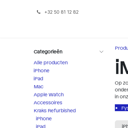
Overslaan naar inhoud
+32 50 81 12 82
iPhone
iPad
Mac
Prod
Categorieën
i
Alle producten
iPhone
iPad
Op zo
Mac
onder
Apple Watch
in on
Accessoires
e (min. 90%)
Minimale gebruikssporen
Fysieke win
Kraks Refurbished
iPhone
iP
iPad