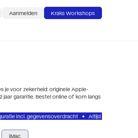
Aanmelden
Kraks Workshops
deaubon
Services
 je voor zekerheid: originele Apple-
 jaar garantie. Bestel online of kom langs
ncl. gegevensoverdracht
Altijd 2 jaar garantie
Speci
iMac