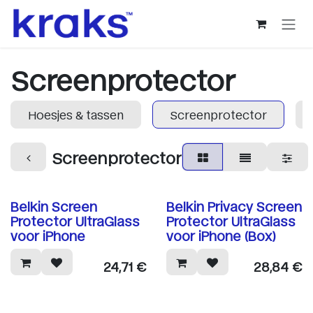
Overslaan naar inhoud
Screenprotector
Hoesjes & tassen
Screenprotector
Screenprotector
Belkin Screen
Belkin Privacy Screen
Protector UltraGlass
Protector UltraGlass
voor iPhone
voor iPhone (Box)
24,71
€
28,84
€