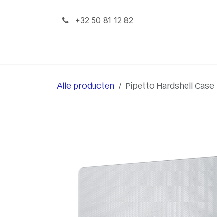
Overslaan naar inhoud
+32 50 81 12 82
iPhone
iPad
Mac
Alle producten
Pipetto Hardshell Case