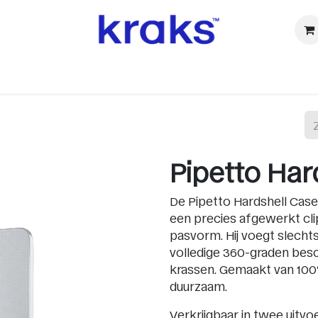
ⓚ Refurbished
Accessoires
Watch
Audio & TV
Ca
Pipetto Har
De Pipetto Hardshell Case
een precies afgewerkt cli
pasvorm. Hij voegt slechts
volledige 360-graden bes
krassen. Gemaakt van 100%
duurzaam.
Verkrijgbaar in twee uitvo