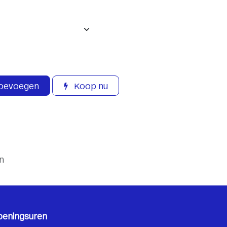
toevoegen
Koop nu
n
peningsuren