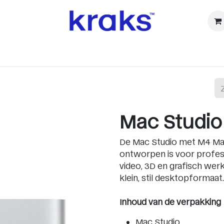
ⓚ Refurbished
Accessoires
Watch
Audio & TV
Ca
Mac Studio
De Mac Studio met M4 Max
ontworpen is voor profes
video, 3D en grafisch werk 
klein, stil desktopformaat.
Inhoud van de verpakking
Mac Studio