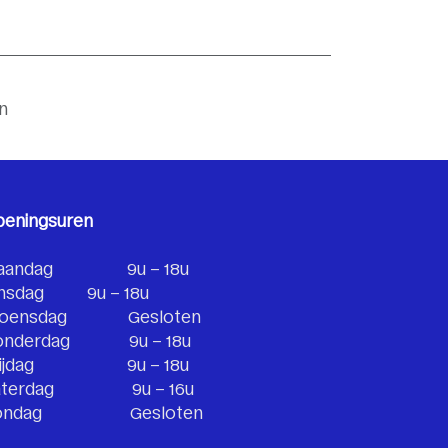
n
peningsuren
aandag
​9u – 18u
nsdag
​9u – 18u
oensdag
​Gesloten
onderdag
​9u – 18u
ijdag
​​9u – 18u
terdag​
​​9u – 16u
ondag
​​​​Gesloten