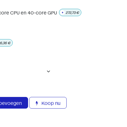
core CPU en 40-core GPU
+
272,73
€
6,36
€
toevoegen
Koop nu