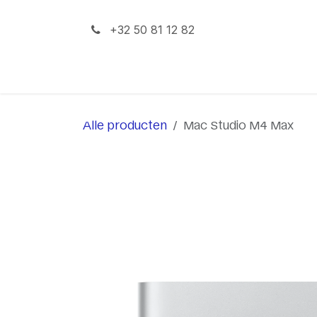
Overslaan naar inhoud
+32 50 81 12 82
iPhone
iPad
Mac
Alle producten
Mac Studio M4 Max