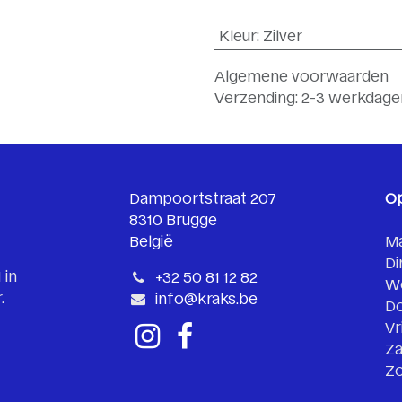
Kleur
:
Zilver
Algemene voorwaarden
Verzending: 2-3 werkdage
Dampoortstraat 207
O
8310 Brugge
België
M
Di
 in
+32 50 81 12 82
W
.
info@kraks.be
D
Vr
Za
Z