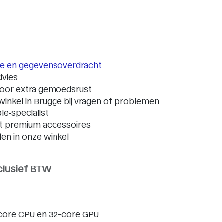
tie en gegevensoverdracht
dvies
oor extra gemoedsrust
winkel in Brugge bij vragen of problemen
ple‑specialist
nt premium accessoires
alen in onze winkel
clusief BTW
core CPU en 32-core GPU