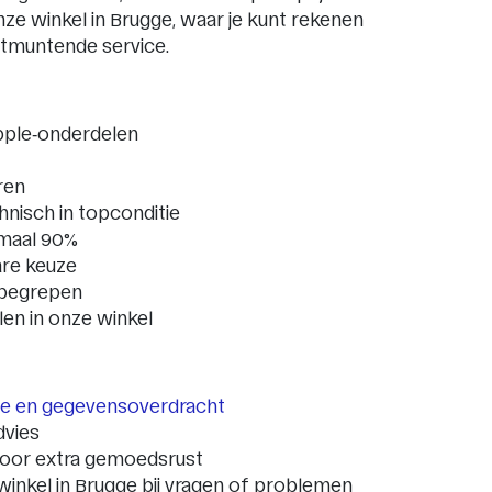
onze winkel in Brugge, waar je kunt rekenen
uitmuntende service.
Apple‑onderdelen
ren
hnisch in topconditie
imaal 90%
re keuze
nbegrepen
alen in onze winkel
tie en gegevensoverdracht
dvies
oor extra gemoedsrust
winkel in Brugge bij vragen of problemen