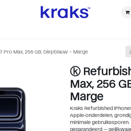
ⓚ Refurbished
Accessoires
Watch
Audio & TV
Ca
7 Pro Max, 256 GB, Diepblauw – Marge
ⓚ Refurbish
Max, 256 G
Marge
Kraks Refurbished iPhones 
Apple‑onderdelen, grondig 
minimale gebruikssporen.
gegarandeerd — gelijkwaar