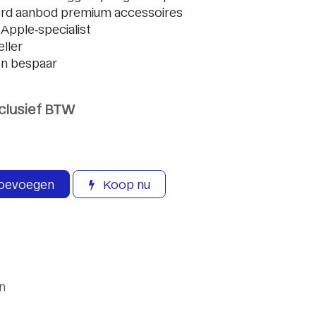
erd aanbod premium accessoires
 Apple‑specialist
ller
n bespaar
nclusief BTW
toevoegen
Koop nu
n