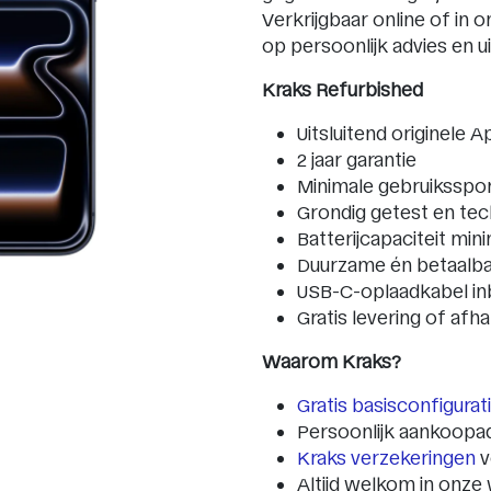
Verkrijgbaar online of in 
op persoonlijk advies en 
Kraks Refurbished
Uitsluitend originele 
2 jaar garantie
Minimale gebruiksspo
Grondig getest en tec
Batterijcapaciteit min
Duurzame én betaalba
USB-C-oplaadkabel i
Gratis levering of afh
Waarom Kraks?
Gratis basisconfigura
Persoonlijk aankoopa
Kraks verzekeringen
v
Altijd welkom in onze 