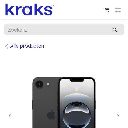
Overslaan naar inhoud
Alle producten