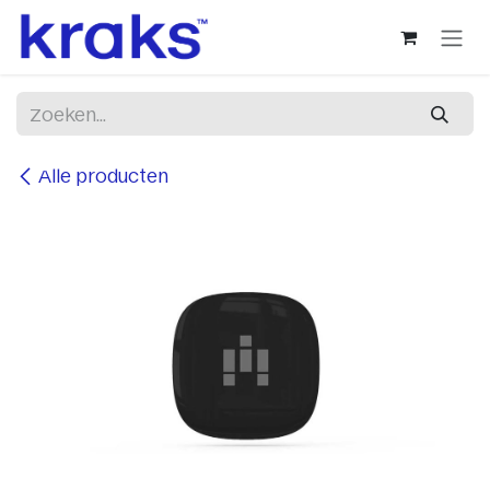
Overslaan naar inhoud
Alle producten