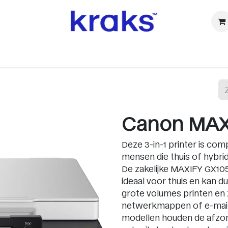
ⓚ Refurbished
Accessoires
Watch
Audio & TV
Ca
Canon MAX
Deze 3-in-1 printer is comp
mensen die thuis of hybri
De zakelijke MAXIFY GX105
ideaal voor thuis en kan d
grote volumes printen en 
netwerkmappen of e-mail 
modellen houden de afzond