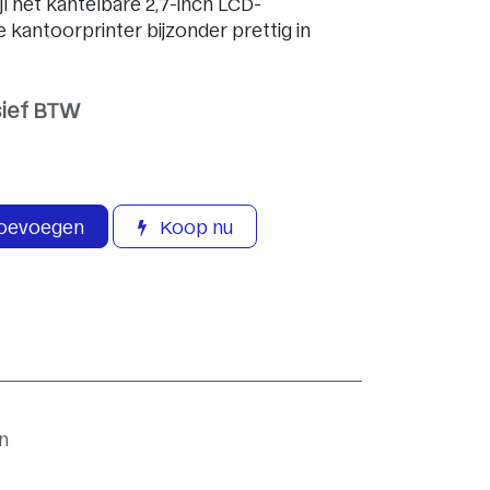
jl het kantelbare 2,7-inch LCD-
antoorprinter bijzonder prettig in
sief BTW
toevoegen
Koop nu
n