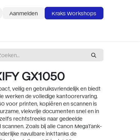
Aanmelden
Kraks Workshops
deaubon
Services
IFY GX1050
act, veilig en gebruiksvriendelijk en biedt
de werken de volledige kantoorervaring.
0 voor printen, kopiëren en scannen is
uurzame, vlekvrije documenten snel en in
zelfs rechtstreeks naar gedeelde
scannen. Zoals bij alle Canon MegaTank-
erlijke navulbare inkttanks de