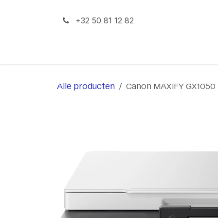
Overslaan naar inhoud
+32 50 81 12 82
iPhone
iPad
Mac
Alle producten
Canon MAXIFY GX1050