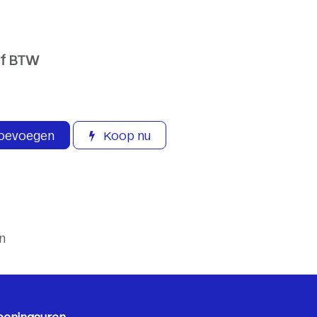
ef BTW
toevoegen
Koop nu
n
peningsuren