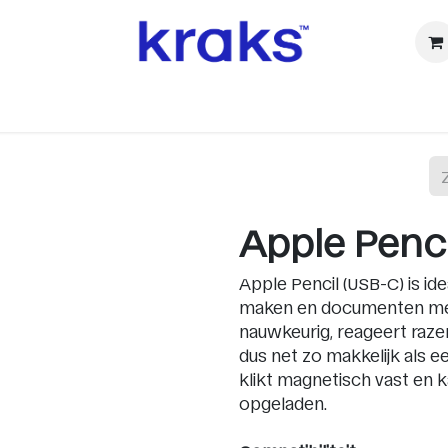
ⓚ Refurbished
Accessoires
Watch
Audio & TV
Ca
Apple Penci
Apple Pencil (USB-C) is id
maken en documenten mee t
nauwkeurig, reageert razen
dus net zo makkelijk als 
klikt magnetisch vast en 
opgeladen.