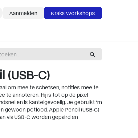
Aanmelden
Kraks Workshops
deaubon
Services
l (USB-C)
eaal om mee te schetsen, notities mee te
e annoteren. Hij is tot op de pixel
dsnel en is kantelgevoelig. Je gebruikt ’m
een gewoon potlood. Apple Pencil (USB‑C)
kan via USB-C worden gepaird en