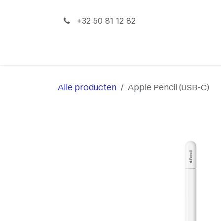
Overslaan naar inhoud
+32 50 81 12 82
iPhone
iPad
Mac
Alle producten
Apple Pencil (USB-C)