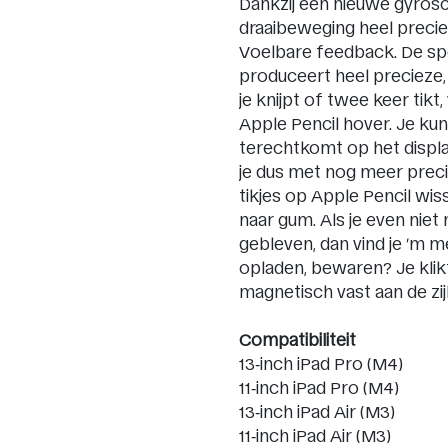
Dankzij een nieuwe gyros
draaibeweging heel preci
Voelbare feedback. De spe
produceert heel precieze
je knijpt of twee keer tikt,
Apple Pencil hover. Je kun
terechtkomt op het display
je dus met nog meer preci
tikjes op Apple Pencil wiss
naar gum. Als je even niet
gebleven, dan vind je ’m m
opladen, bewaren? Je klik
magnetisch vast aan de zijk
Compatibiliteit
13‑inch iPad Pro (M4)
11‑inch iPad Pro (M4)
13‑inch iPad Air (M3)
11‑inch iPad Air (M3)