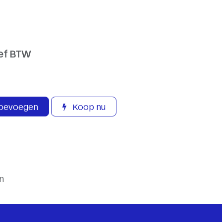
ief BTW
toevoegen
Koop nu
n