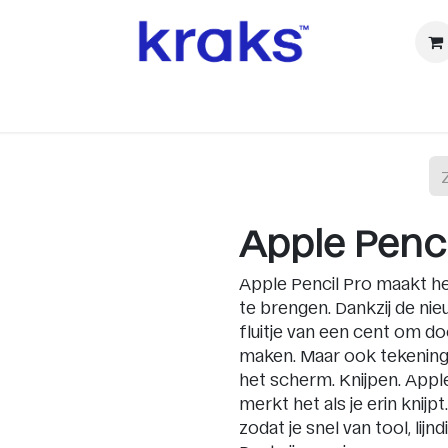
ⓚ Refurbished
Accessoires
Watch
Audio & TV
Ca
Apple Penci
Apple Pencil Pro maakt he
te brengen. Dankzij de ni
fluitje van een cent om d
maken. Maar ook tekening
het scherm. Knijpen. Appl
merkt het als je erin knijpt
zodat je snel van tool, lijn