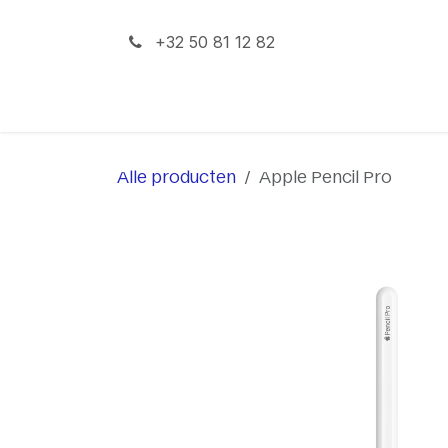
Overslaan naar inhoud
+32 50 81 12 82
iPhone
iPad
Mac
Alle producten
Apple Pencil Pro