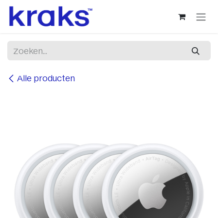
Overslaan naar inhoud
Alle producten