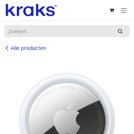
Overslaan naar inhoud
Alle producten