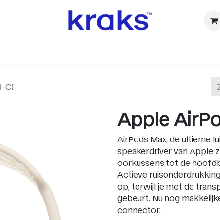
ⓚ Refurbished
Accessoires
Watch
Audio & TV
Ca
B-C)
Apple AirP
AirPods Max, de ultieme lui
speakerdriver van Apple zor
oorkussens tot de hoofdba
Actieve ruisonderdrukking
op, terwijl je met de tra
gebeurt. Nu nog makkelijk
connector.