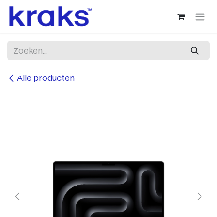
Overslaan naar inhoud
Alle producten