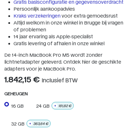
Gratis basisconfiguratie en gegevensoverdracht
Persoonlijk aankoopadvies
Kraks verzekeringen
voor extra gemoedsrust
Altijd welkom in onze winkel in Brugge bij vragen
of problemen
14 jaar ervaring als Apple‑specialist
Gratis levering of afhalen in onze winkel
De 14-inch MacBook Pro M5 wordt zonder
lichtnetadapter geleverd. Ontdek hier de geschikte
adapters voor je MacBook Pro.
1.842,15
€
Inclusief BTW
GEHEUGEN
16 GB
24 GB
+
181,82
€
32 GB
+
363,64
€