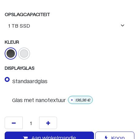
OPSLAGCAPACITEIT
KLEUR
DISPLAYGLAS
Standaardglas
Glas met nanotextuur
+
136,36
€
Aan winkelmandje
Koop