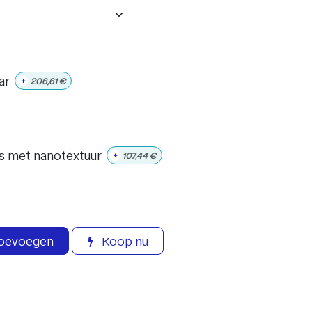
ar
+
206,61
€
s met nanotextuur
+
107,44
€
toevoegen
Koop nu