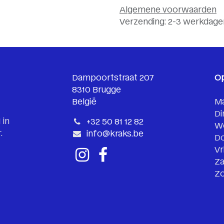
Algemene voorwaarden
Verzending: 2-3 werkdage
Dampoortstraat 207
O
8310 Brugge
België
M
Di
 in
+32 50 81 12 82
W
.
info@kraks.be
D
Vr
Za
Z