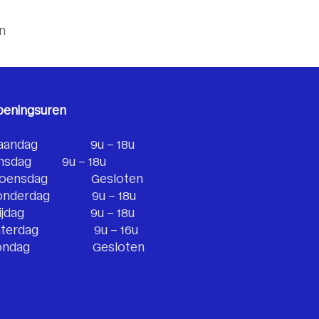
n
peningsuren
aandag
​9u – 18u
nsdag
​9u – 18u
oensdag
​Gesloten
onderdag
​9u – 18u
ijdag
​​9u – 18u
terdag​
​​9u – 16u
ondag
​​​​Gesloten