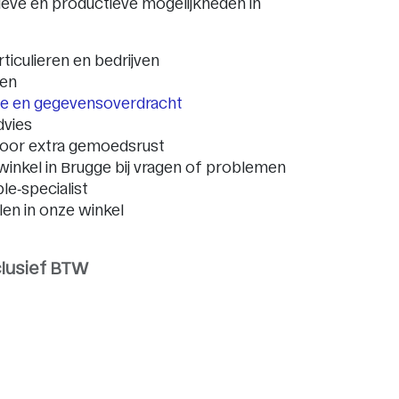
tieve en productieve mogelijkheden in
rticulieren en bedrijven
pen
tie en gegevensoverdracht
dvies
oor extra gemoedsrust
winkel in Brugge bij vragen of problemen
ple‑specialist
alen in onze winkel
clusief BTW