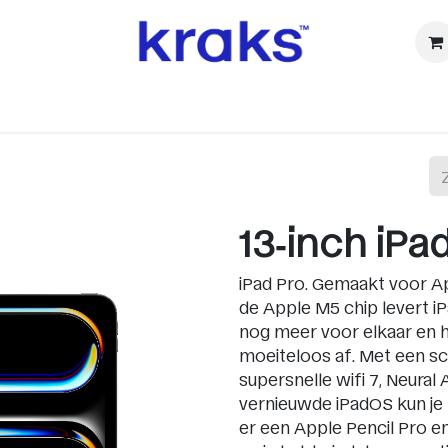
ⓚ Refurbished
Accessoires
Watch
Audio & TV
Ca
13‑inch iPa
iPad Pro. Gemaakt voor Ap
de Apple M5 chip levert iP
nog meer voor elkaar en 
moeiteloos af. Met een sch
supersnelle wifi 7, Neura
vernieuwde iPadOS kun je 
er een Apple Pencil Pro e