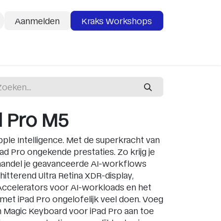
Aanmelden
Kraks Workshops
deaubon
Services
d Pro M5
ple Intelligence. Met de superkracht van
ad Pro ongekende prestaties. Zo krijg je
handel je geavanceerde AI-workflows
itterend Ultra Retina XDR-display,
l Accelerators voor AI-workloads en het
met iPad Pro ongelofelijk veel doen. Voeg
n Magic Keyboard voor iPad Pro aan toe