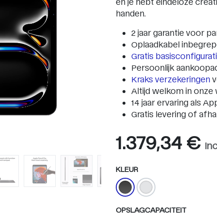
en je hebt eindeloze crea
handen.
2 jaar garantie voor pa
Oplaadkabel inbegre
Gratis basisconfigura
Persoonlijk aankoopa
Kraks verzekeringen
v
Altijd welkom in onze 
14 jaar ervaring als Ap
Gratis levering of afh
1.379,34
€
In
KLEUR
OPSLAGCAPACITEIT