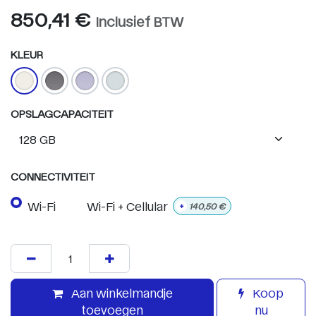
850,41
€
Inclusief BTW
KLEUR
OPSLAGCAPACITEIT
CONNECTIVITEIT
Wi-Fi
Wi-Fi + Cellular
+
140,50
€
Aan winkelmandje
Koop
toevoegen
nu