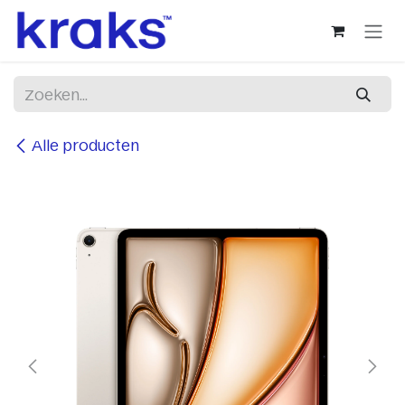
Overslaan naar inhoud
Alle producten